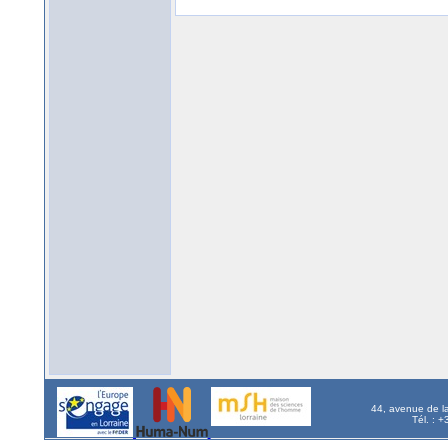
44, avenue de l
Tél. : 