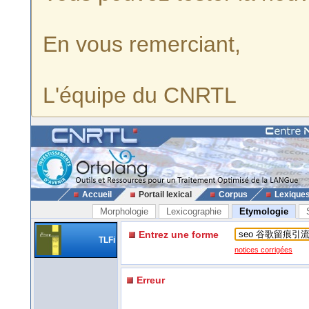
En vous remerciant,
L'équipe du CNRTL
Accueil
Portail lexical
Corpus
Lexique
Morphologie
Lexicographie
Etymologie
Entrez une forme
TLFi
notices corrigées
Erreur