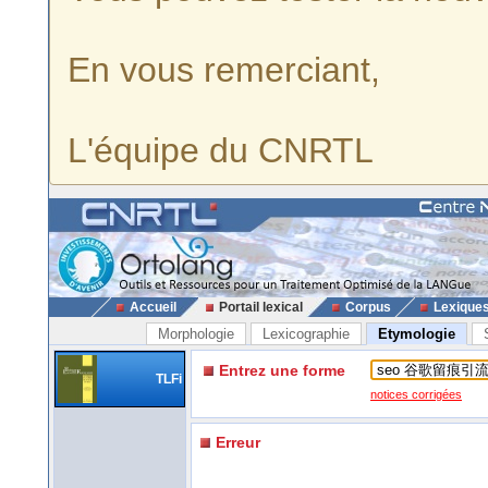
En vous remerciant,
L'équipe du CNRTL
Accueil
Portail lexical
Corpus
Lexique
Morphologie
Lexicographie
Etymologie
Entrez une forme
TLFi
notices corrigées
Erreur