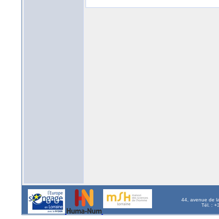
44, avenue de l
Tél. : 