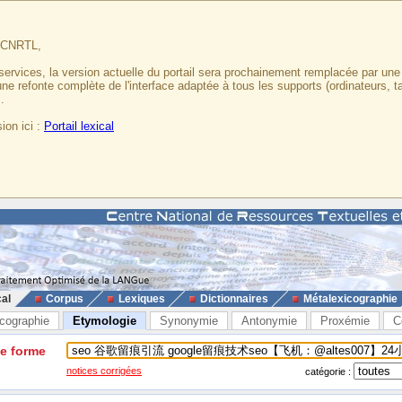
u CNRTL,
services, la version actuelle du portail sera prochainement remplacée par un
 une refonte complète de l'interface adaptée à tous les supports (ordinateurs, t
.
ion ici :
Portail lexical
cal
Corpus
Lexiques
Dictionnaires
Métalexicographie
cographie
Etymologie
Synonymie
Antonymie
Proxémie
C
ne forme
notices corrigées
catégorie :