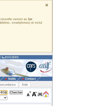
×
e nouvelle version au
1er
ablettes, smartphones) et inclut
Outils
Contact
oncordance
Aide