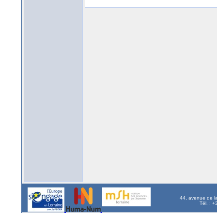
44, avenue de l
Tél. : 