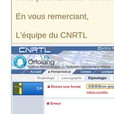
En vous remerciant,
L'équipe du CNRTL
Accueil
Portail lexical
Corpus
Lexique
Morphologie
Lexicographie
Etymologie
Entrez une forme
TLFi
notices corrigées
Erreur