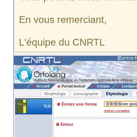
En vous remerciant,
L'équipe du CNRTL
Accueil
Portail lexical
Corpus
Lexique
Morphologie
Lexicographie
Etymologie
Entrez une forme
TLFi
notices corrigées
Erreur