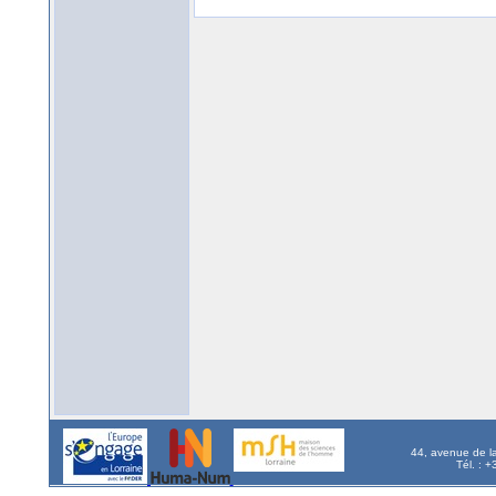
44, avenue de l
Tél. : 