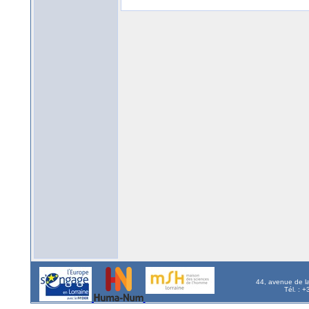
44, avenue de l
Tél. : 