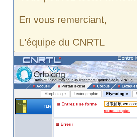
En vous remerciant,
L'équipe du CNRTL
Accueil
Portail lexical
Corpus
Lexique
Morphologie
Lexicographie
Etymologie
Entrez une forme
TLFi
notices corrigées
Erreur