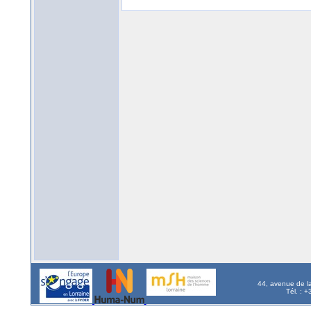
44, avenue de l
Tél. : 