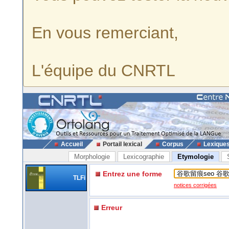
En vous remerciant,
L'équipe du CNRTL
Accueil
Portail lexical
Corpus
Lexique
Morphologie
Lexicographie
Etymologie
Entrez une forme
TLFi
notices corrigées
Erreur