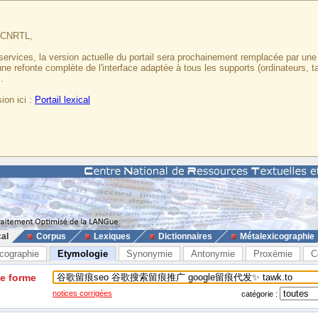
u CNRTL,
services, la version actuelle du portail sera prochainement remplacée par un
 une refonte complète de l'interface adaptée à tous les supports (ordinateurs, t
.
ion ici :
Portail lexical
cal
Corpus
Lexiques
Dictionnaires
Métalexicographie
cographie
Etymologie
Synonymie
Antonymie
Proxémie
C
ne forme
notices corrigées
catégorie :