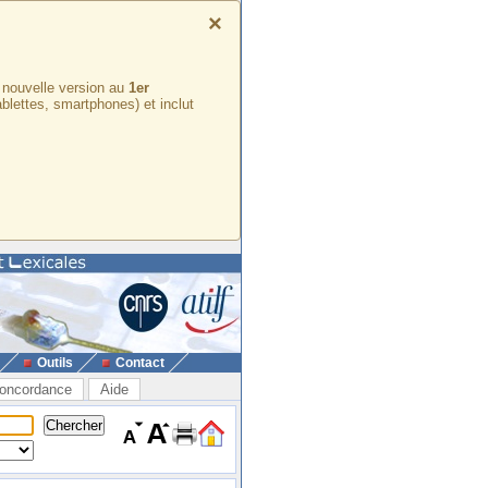
×
e nouvelle version au
1er
ablettes, smartphones) et inclut
Outils
Contact
oncordance
Aide