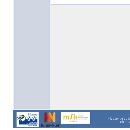
44, avenue de l
Tél. : 