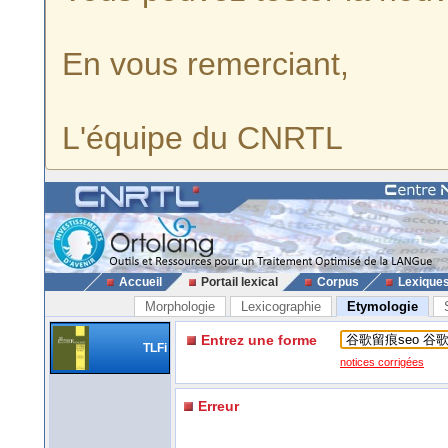
En vous remerciant,
L'équipe du CNRTL
Accueil
Portail lexical
Corpus
Lexique
Morphologie
Lexicographie
Etymologie
Entrez une forme
TLFi
notices corrigées
Erreur