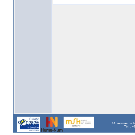
44, avenue de l
Tél. : 