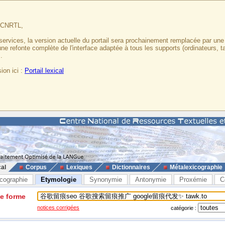
u CNRTL,
services, la version actuelle du portail sera prochainement remplacée par un
 une refonte complète de l'interface adaptée à tous les supports (ordinateurs, t
.
ion ici :
Portail lexical
cal
Corpus
Lexiques
Dictionnaires
Métalexicographie
cographie
Etymologie
Synonymie
Antonymie
Proxémie
C
ne forme
notices corrigées
catégorie :