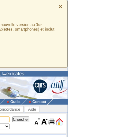
×
e nouvelle version au
1er
ablettes, smartphones) et inclut
Outils
Contact
oncordance
Aide