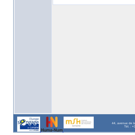
44, avenue de l
Tél. : 