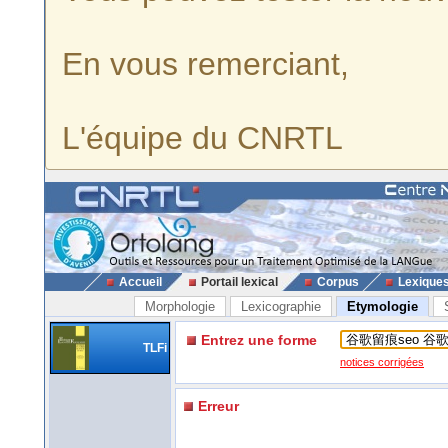
En vous remerciant,
L'équipe du CNRTL
Accueil
Portail lexical
Corpus
Lexique
Morphologie
Lexicographie
Etymologie
Entrez une forme
TLFi
notices corrigées
Erreur