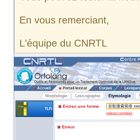
En vous remerciant,
L'équipe du CNRTL
Accueil
Portail lexical
Corpus
Lexique
Morphologie
Lexicographie
Etymologie
Entrez une forme
TLFi
notices corrigées
Erreur