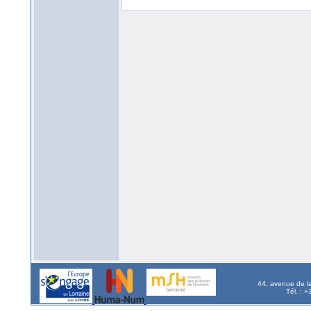
44, avenue de l
Tél. : 