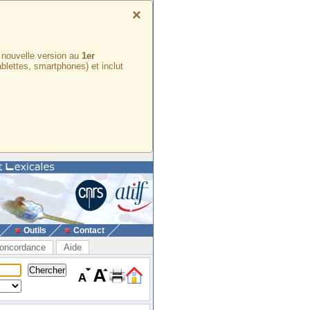
×
e nouvelle version au
1er
ablettes, smartphones) et inclut
Outils
Contact
oncordance
Aide