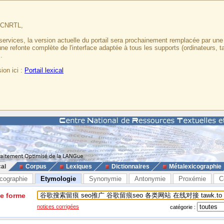
u CNRTL,
services, la version actuelle du portail sera prochainement remplacée par un
 une refonte complète de l'interface adaptée à tous les supports (ordinateurs, t
.
ion ici :
Portail lexical
cal
Corpus
Lexiques
Dictionnaires
Métalexicographie
cographie
Etymologie
Synonymie
Antonymie
Proxémie
C
ne forme
notices corrigées
catégorie :