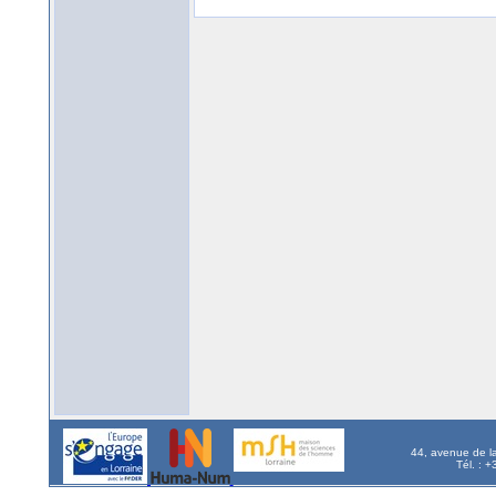
44, avenue de l
Tél. : 