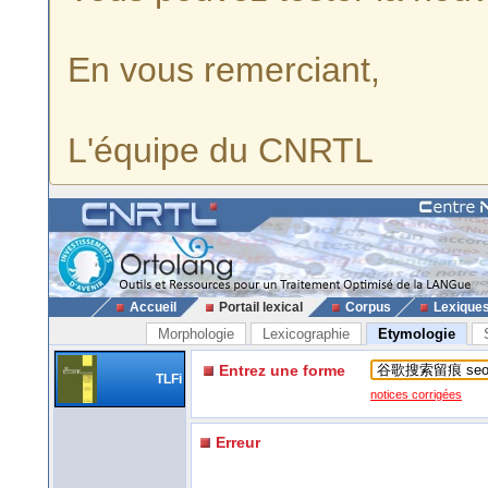
En vous remerciant,
L'équipe du CNRTL
Accueil
Portail lexical
Corpus
Lexique
Morphologie
Lexicographie
Etymologie
Entrez une forme
TLFi
notices corrigées
Erreur