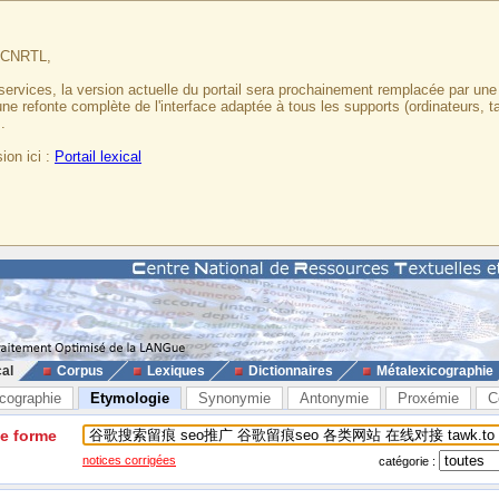
u CNRTL,
services, la version actuelle du portail sera prochainement remplacée par un
 une refonte complète de l'interface adaptée à tous les supports (ordinateurs, t
.
ion ici :
Portail lexical
cal
Corpus
Lexiques
Dictionnaires
Métalexicographie
cographie
Etymologie
Synonymie
Antonymie
Proxémie
C
ne forme
notices corrigées
catégorie :