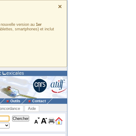
×
e nouvelle version au
1er
ablettes, smartphones) et inclut
Outils
Contact
oncordance
Aide