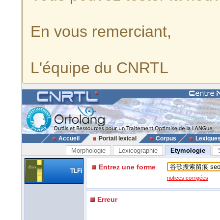
En vous remerciant,
L'équipe du CNRTL
Accueil
Portail lexical
Corpus
Lexique
Morphologie
Lexicographie
Etymologie
Entrez une forme
TLFi
notices corrigées
Erreur