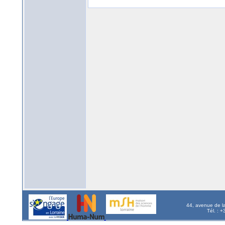
44, avenue de l
Tél. : 