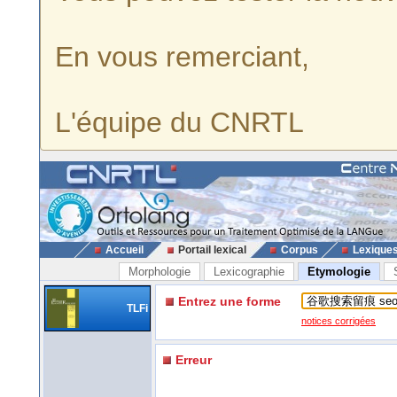
En vous remerciant,
L'équipe du CNRTL
Accueil
Portail lexical
Corpus
Lexique
Morphologie
Lexicographie
Etymologie
Entrez une forme
TLFi
notices corrigées
Erreur