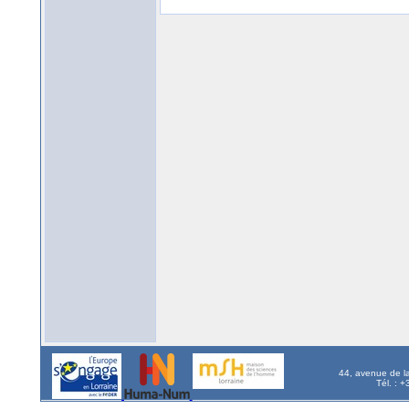
44, avenue de l
Tél. : 