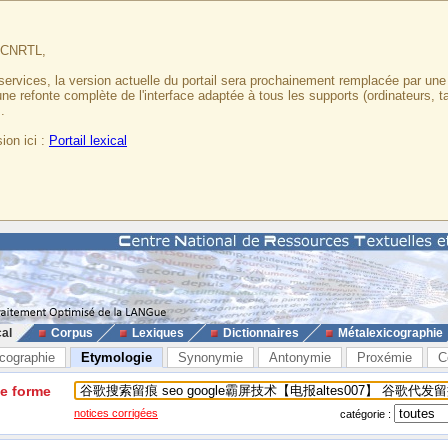
u CNRTL,
services, la version actuelle du portail sera prochainement remplacée par un
 une refonte complète de l'interface adaptée à tous les supports (ordinateurs, t
.
ion ici :
Portail lexical
cal
Corpus
Lexiques
Dictionnaires
Métalexicographie
cographie
Etymologie
Synonymie
Antonymie
Proxémie
C
ne forme
notices corrigées
catégorie :