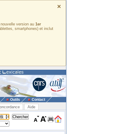
×
e nouvelle version au
1er
ablettes, smartphones) et inclut
Outils
Contact
oncordance
Aide