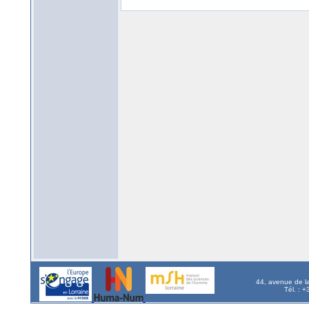
44, avenue de l
Tél. : 