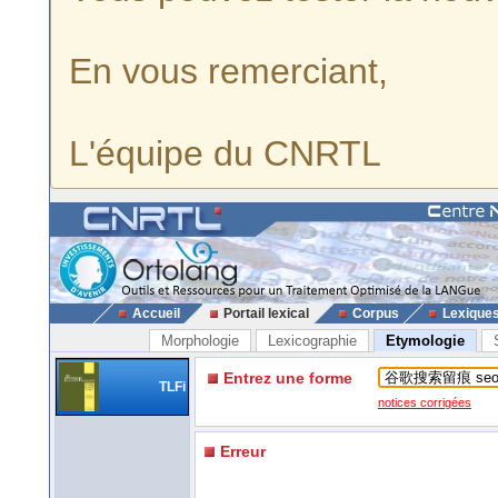
En vous remerciant,
L'équipe du CNRTL
Accueil
Portail lexical
Corpus
Lexique
Morphologie
Lexicographie
Etymologie
Entrez une forme
TLFi
notices corrigées
Erreur