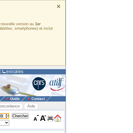
×
e nouvelle version au
1er
ablettes, smartphones) et inclut
Outils
Contact
oncordance
Aide