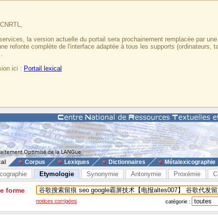
u CNRTL,
services, la version actuelle du portail sera prochainement remplacée par un
 une refonte complète de l'interface adaptée à tous les supports (ordinateurs, t
.
ion ici :
Portail lexical
cal
Corpus
Lexiques
Dictionnaires
Métalexicographie
cographie
Etymologie
Synonymie
Antonymie
Proxémie
C
ne forme
notices corrigées
catégorie :