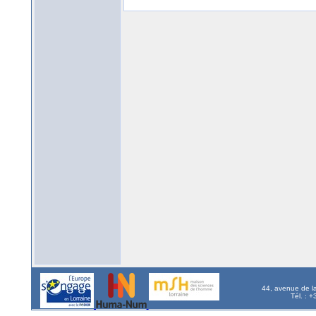
44, avenue de l
Tél. : 