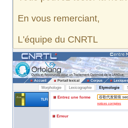
En vous remerciant,
L'équipe du CNRTL
Accueil
Portail lexical
Corpus
Lexique
Morphologie
Lexicographie
Etymologie
Entrez une forme
TLFi
notices corrigées
Erreur