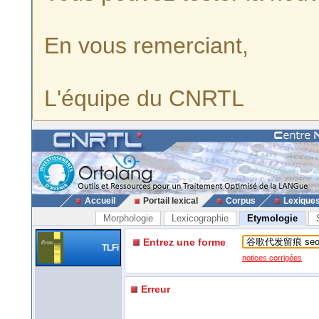
En vous remerciant,
L'équipe du CNRTL
Accueil
Portail lexical
Corpus
Lexique
Morphologie
Lexicographie
Etymologie
Entrez une forme
TLFi
notices corrigées
Erreur