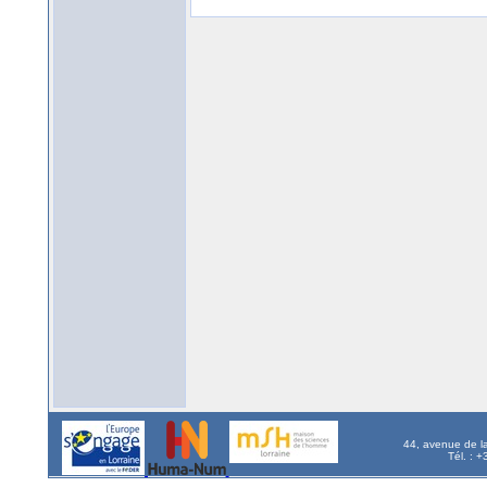
44, avenue de l
Tél. : 