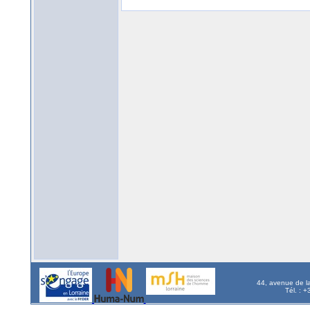
44, avenue de l
Tél. : 