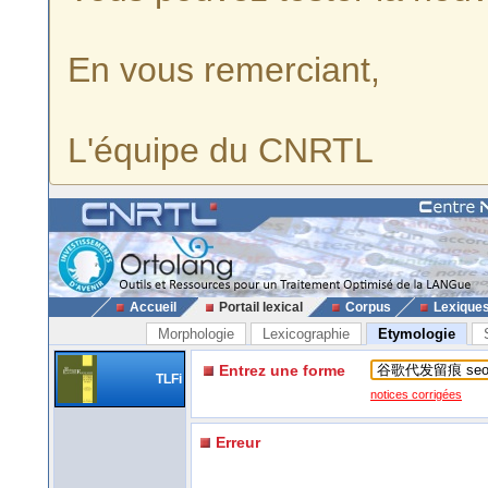
En vous remerciant,
L'équipe du CNRTL
Accueil
Portail lexical
Corpus
Lexique
Morphologie
Lexicographie
Etymologie
Entrez une forme
TLFi
notices corrigées
Erreur