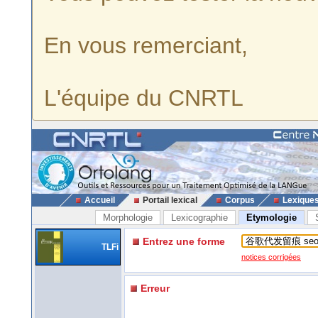
En vous remerciant,
L'équipe du CNRTL
Accueil
Portail lexical
Corpus
Lexique
Morphologie
Lexicographie
Etymologie
Entrez une forme
TLFi
notices corrigées
Erreur