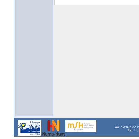
44, avenue de l
Tél. : 