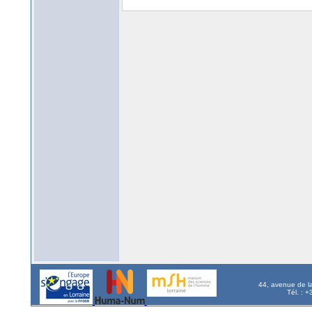
44, avenue de l
Tél. : 