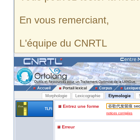
En vous remerciant,
L'équipe du CNRTL
Accueil
Portail lexical
Corpus
Lexique
Morphologie
Lexicographie
Etymologie
Entrez une forme
TLFi
notices corrigées
Erreur