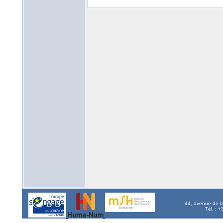
44, avenue de l
Tél. : 