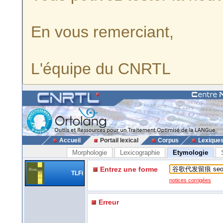
En vous remerciant,
L'équipe du CNRTL
Accueil
Portail lexical
Corpus
Lexique
Morphologie
Lexicographie
Etymologie
Entrez une forme
TLFi
notices corrigées
Erreur