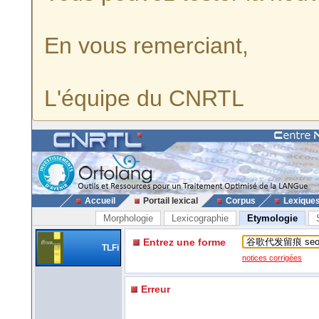
En vous remerciant,
L'équipe du CNRTL
Accueil
Portail lexical
Corpus
Lexique
Morphologie
Lexicographie
Etymologie
Entrez une forme
TLFi
notices corrigées
Erreur