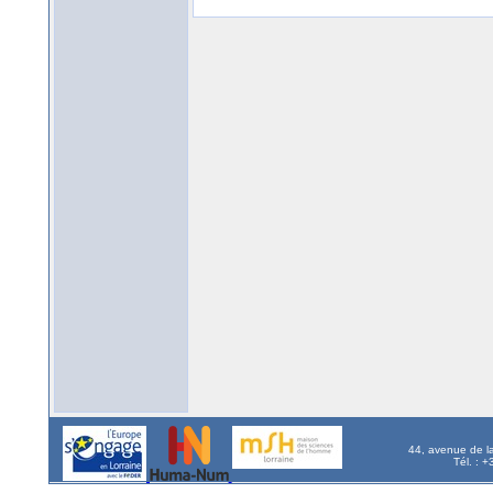
44, avenue de l
Tél. : 