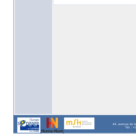
44, avenue de l
Tél. : 