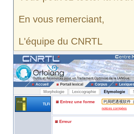
En vous remerciant,
L'équipe du CNRTL
Accueil
Portail lexical
Corpus
Lexique
Morphologie
Lexicographie
Etymologie
Entrez une forme
TLFi
notices corrigées
Erreur