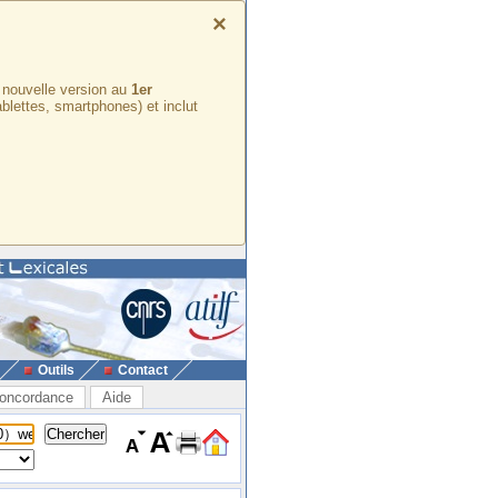
×
e nouvelle version au
1er
ablettes, smartphones) et inclut
Outils
Contact
oncordance
Aide