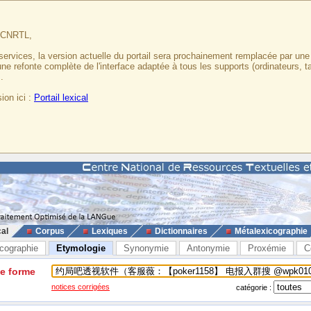
u CNRTL,
services, la version actuelle du portail sera prochainement remplacée par un
 une refonte complète de l'interface adaptée à tous les supports (ordinateurs, t
.
ion ici :
Portail lexical
cal
Corpus
Lexiques
Dictionnaires
Métalexicographie
cographie
Etymologie
Synonymie
Antonymie
Proxémie
C
ne forme
notices corrigées
catégorie :