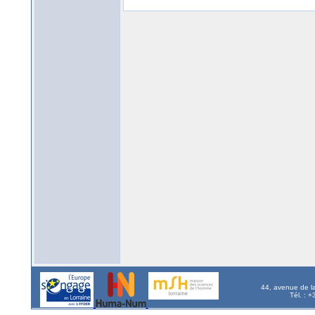
44, avenue de l
Tél. : 