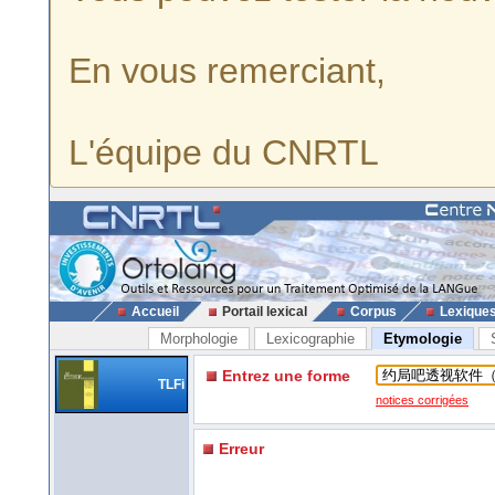
En vous remerciant,
L'équipe du CNRTL
Accueil
Portail lexical
Corpus
Lexique
Morphologie
Lexicographie
Etymologie
Entrez une forme
TLFi
notices corrigées
Erreur