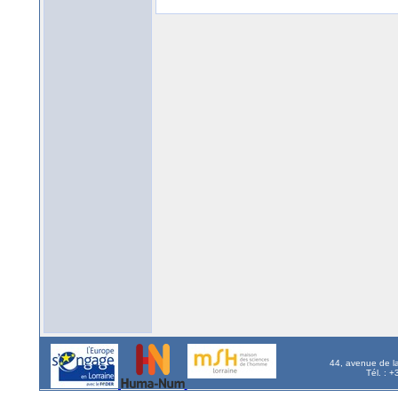
44, avenue de l
Tél. : 