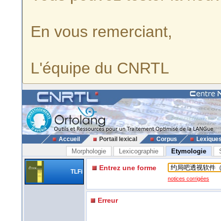
En vous remerciant,
L'équipe du CNRTL
Accueil
Portail lexical
Corpus
Lexique
Morphologie
Lexicographie
Etymologie
Entrez une forme
TLFi
notices corrigées
Erreur