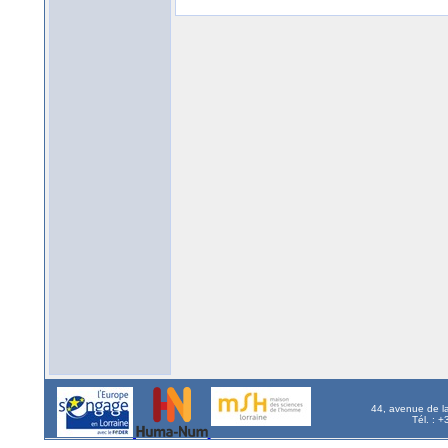
44, avenue de l
Tél. : 