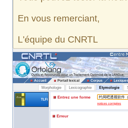
En vous remerciant,
L'équipe du CNRTL
Accueil
Portail lexical
Corpus
Lexique
Morphologie
Lexicographie
Etymologie
Entrez une forme
TLFi
notices corrigées
Erreur