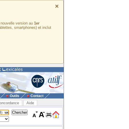
×
e nouvelle version au
1er
ablettes, smartphones) et inclut
Outils
Contact
oncordance
Aide