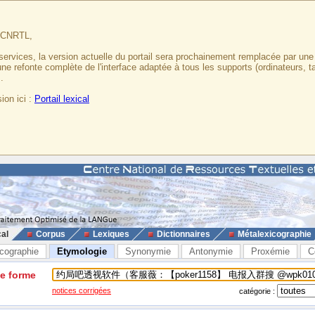
u CNRTL,
services, la version actuelle du portail sera prochainement remplacée par un
 une refonte complète de l'interface adaptée à tous les supports (ordinateurs, t
.
ion ici :
Portail lexical
cal
Corpus
Lexiques
Dictionnaires
Métalexicographie
cographie
Etymologie
Synonymie
Antonymie
Proxémie
C
ne forme
notices corrigées
catégorie :