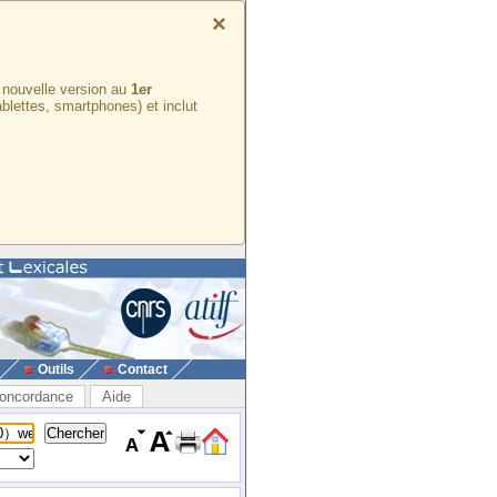
×
e nouvelle version au
1er
ablettes, smartphones) et inclut
Outils
Contact
oncordance
Aide