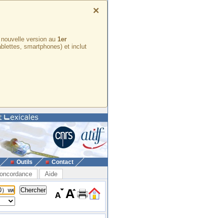
×
e nouvelle version au
1er
ablettes, smartphones) et inclut
Outils
Contact
oncordance
Aide