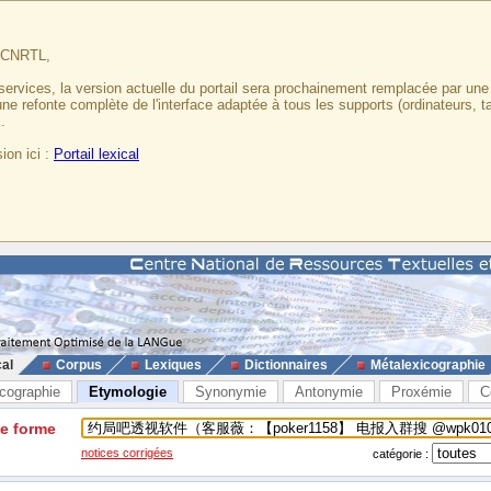
u CNRTL,
services, la version actuelle du portail sera prochainement remplacée par un
 une refonte complète de l'interface adaptée à tous les supports (ordinateurs, t
.
ion ici :
Portail lexical
cal
Corpus
Lexiques
Dictionnaires
Métalexicographie
cographie
Etymologie
Synonymie
Antonymie
Proxémie
C
ne forme
notices corrigées
catégorie :