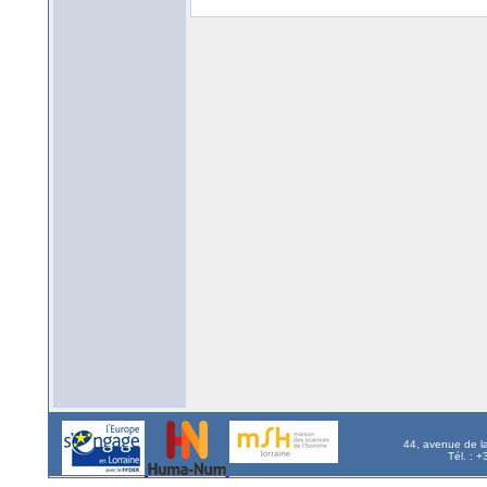
44, avenue de l
Tél. : 