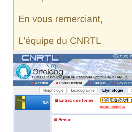
En vous remerciant,
L'équipe du CNRTL
Accueil
Portail lexical
Corpus
Lexique
Morphologie
Lexicographie
Etymologie
Entrez une forme
TLFi
notices corrigées
Erreur