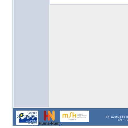
44, avenue de l
Tél. : 