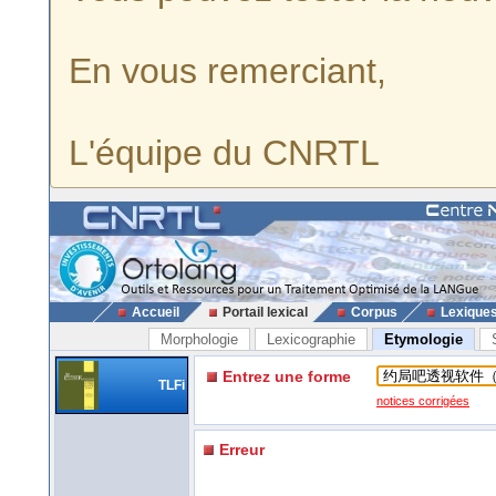
En vous remerciant,
L'équipe du CNRTL
Accueil
Portail lexical
Corpus
Lexique
Morphologie
Lexicographie
Etymologie
Entrez une forme
TLFi
notices corrigées
Erreur