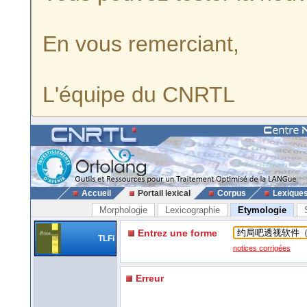
En vous remerciant,
L'équipe du CNRTL
Accueil
Portail lexical
Corpus
Lexique
Morphologie
Lexicographie
Etymologie
Entrez une forme
TLFi
notices corrigées
Erreur