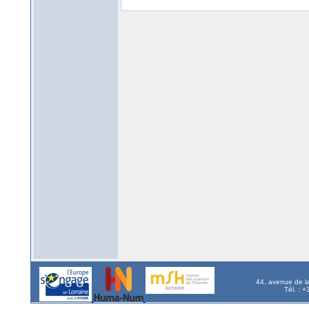
44, avenue de l
Tél. : 