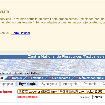
u CNRTL,
services, la version actuelle du portail sera prochainement remplacée par un
 une refonte complète de l'interface adaptée à tous les supports (ordinateurs, t
.
ion ici :
Portail lexical
cal
Corpus
Lexiques
Dictionnaires
Métalexicographie
cographie
Etymologie
Synonymie
Antonymie
Proxémie
C
ne forme
notices corrigées
catégorie :