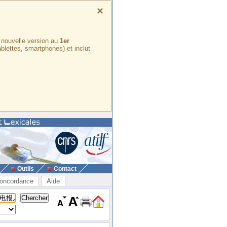
×
e nouvelle version au
1er
ablettes, smartphones) et inclut
Outils
Contact
oncordance
Aide