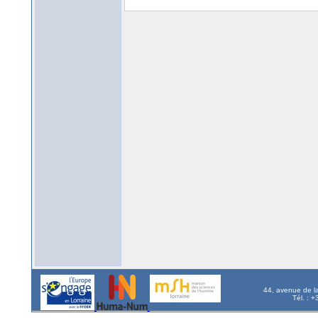
44, avenue de l
Tél. : 