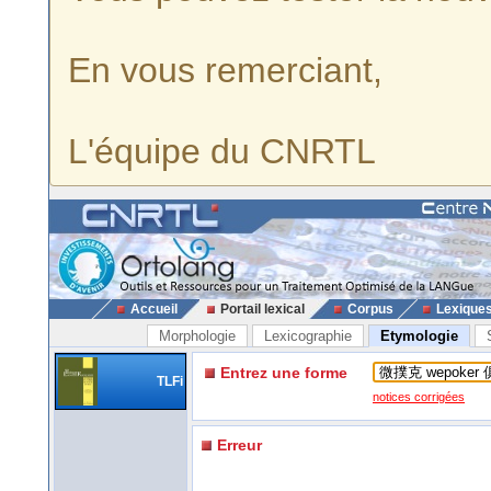
En vous remerciant,
L'équipe du CNRTL
Accueil
Portail lexical
Corpus
Lexique
Morphologie
Lexicographie
Etymologie
Entrez une forme
TLFi
notices corrigées
Erreur