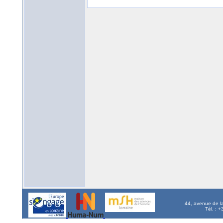
44, avenue de l
Tél. : 