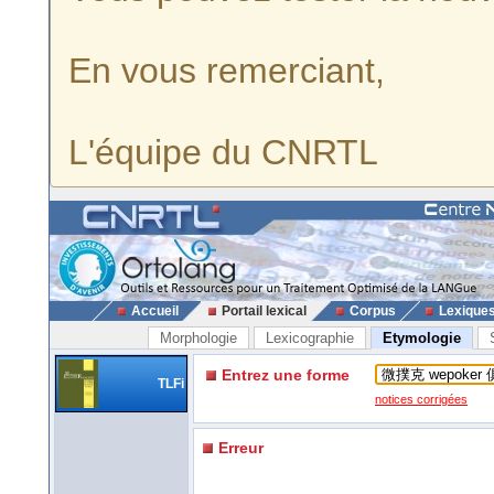
En vous remerciant,
L'équipe du CNRTL
Accueil
Portail lexical
Corpus
Lexique
Morphologie
Lexicographie
Etymologie
Entrez une forme
TLFi
notices corrigées
Erreur