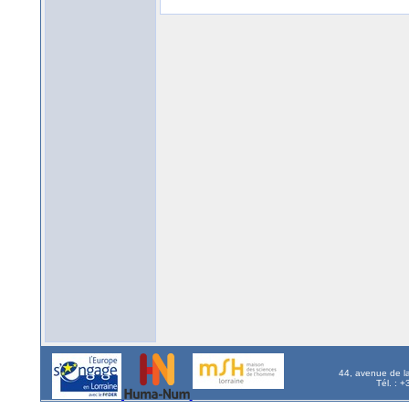
44, avenue de l
Tél. : 