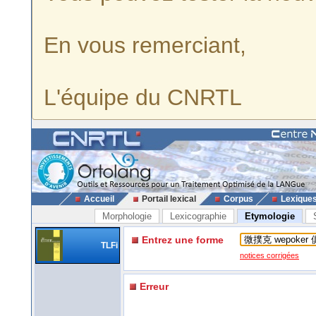
En vous remerciant,
L'équipe du CNRTL
Accueil
Portail lexical
Corpus
Lexique
Morphologie
Lexicographie
Etymologie
Entrez une forme
TLFi
notices corrigées
Erreur