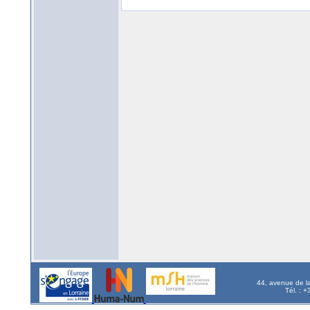
44, avenue de l
Tél. : 