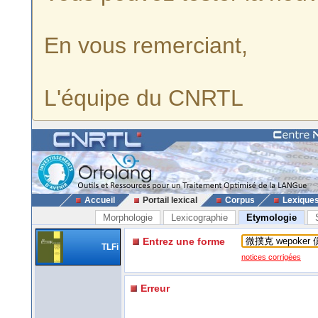
En vous remerciant,
L'équipe du CNRTL
Accueil
Portail lexical
Corpus
Lexique
Morphologie
Lexicographie
Etymologie
Entrez une forme
TLFi
notices corrigées
Erreur