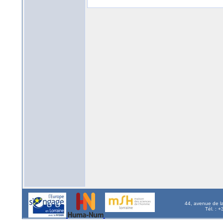
44, avenue de l
Tél. : 