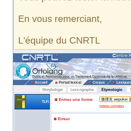
En vous remerciant,
L'équipe du CNRTL
Accueil
Portail lexical
Corpus
Lexique
Morphologie
Lexicographie
Etymologie
Entrez une forme
TLFi
notices corrigées
Erreur