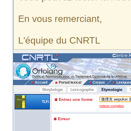
En vous remerciant,
L'équipe du CNRTL
Accueil
Portail lexical
Corpus
Lexique
Morphologie
Lexicographie
Etymologie
Entrez une forme
TLFi
notices corrigées
Erreur