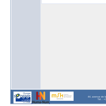
44, avenue de l
Tél. : 