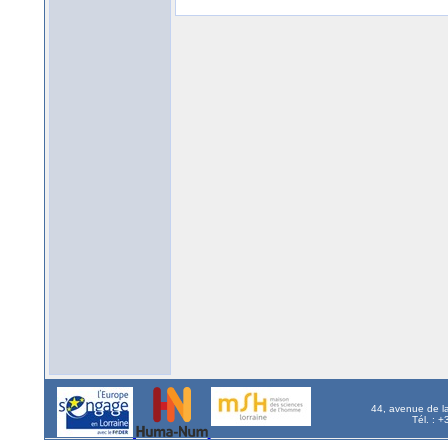
44, avenue de l
Tél. : 