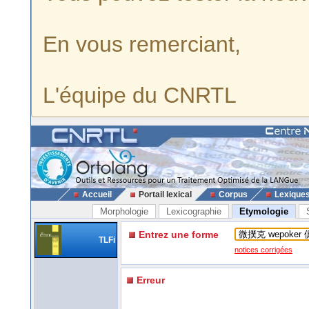
En vous remerciant,
L'équipe du CNRTL
Accueil
Portail lexical
Corpus
Lexique
Morphologie
Lexicographie
Etymologie
Entrez une forme
TLFi
notices corrigées
Erreur