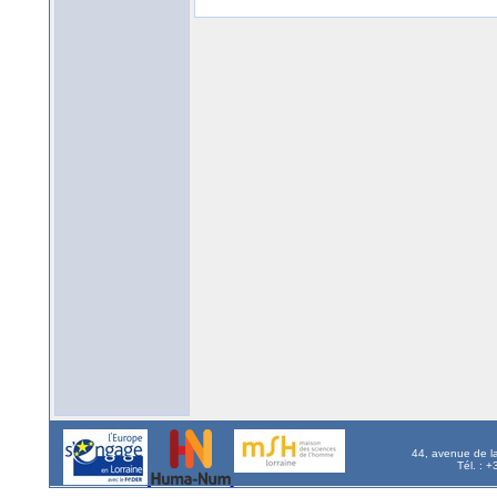
44, avenue de l
Tél. : 