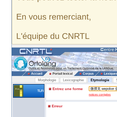
En vous remerciant,
L'équipe du CNRTL
Accueil
Portail lexical
Corpus
Lexique
Morphologie
Lexicographie
Etymologie
Entrez une forme
TLFi
notices corrigées
Erreur