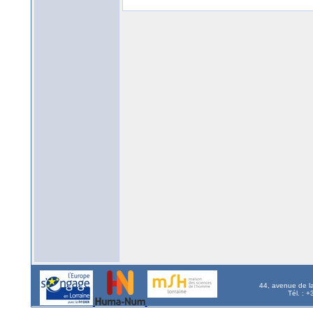
44, avenue de l
Tél. : 