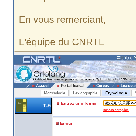
En vous remerciant,
L'équipe du CNRTL
Accueil
Portail lexical
Corpus
Lexique
Morphologie
Lexicographie
Etymologie
Entrez une forme
TLFi
notices corrigées
Erreur