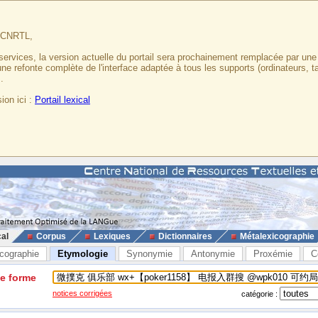
u CNRTL,
services, la version actuelle du portail sera prochainement remplacée par un
 une refonte complète de l'interface adaptée à tous les supports (ordinateurs, t
.
ion ici :
Portail lexical
cal
Corpus
Lexiques
Dictionnaires
Métalexicographie
cographie
Etymologie
Synonymie
Antonymie
Proxémie
C
ne forme
notices corrigées
catégorie :