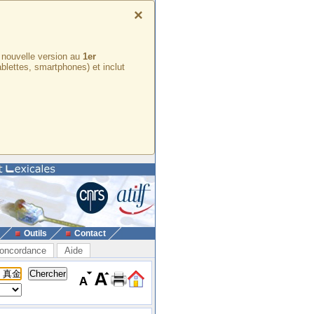
×
e nouvelle version au
1er
ablettes, smartphones) et inclut
Outils
Contact
oncordance
Aide